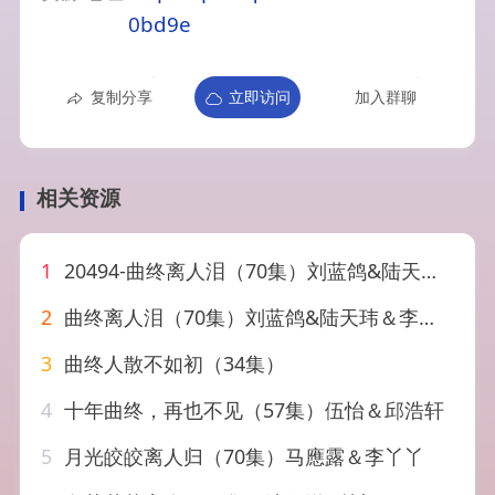
0bd9e
复制分享
立即访问
加入群聊
相关资源
1
20494-曲终离人泪（70集）刘蓝鸽&陆天玮＆李冠霖
2
曲终离人泪（70集）刘蓝鸽&陆天玮＆李冠霖
3
曲终人散不如初（34集）
4
十年曲终，再也不见（57集）伍怡＆邱浩轩
5
月光皎皎离人归（70集）马應露＆李丫丫