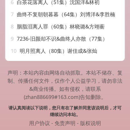
6
白茶花落离人（51集）沈国洋&林初
7
曲终不复朝朝暮暮（64集）刘博洋&李胜楠
8
胭脂泪离人罪（60集）林晓璐&方翊蘅
9
7236-旧颜却不识&曲终人亦散（77集）
10
明月照离人（80集）谢佳成&张灿
声明：本站内容由网络自动抓取。本站不储存、复
制、传播任何文件，仅作个人公益学习，请勿非法
&商业传播。如有侵权，请联系
(zhan886699#163.com)告知删除。
请认真阅读以下说明，您只有在了解并同意该说明后，才可
继续访问本站。
用户协议
-
免责声明
-
版权说明