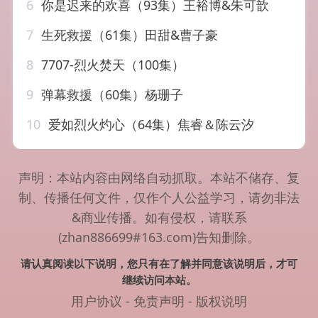
6
你是迟来的欢喜（93集）王裕博&朱可歆
7
生死救援（61集）田甜&曹子豪
8
7707-烈火焚天（100集）
9
弹幕救援（60集）杨珊子
10
爱如烈火灼心（64集）焦睿＆陈云汐
声明：本站内容由网络自动抓取。本站不储存、复
制、传播任何文件，仅作个人公益学习，请勿非法
&商业传播。如有侵权，请联系
(zhan886699#163.com)告知删除。
请认真阅读以下说明，您只有在了解并同意该说明后，才可
继续访问本站。
用户协议
-
免责声明
-
版权说明