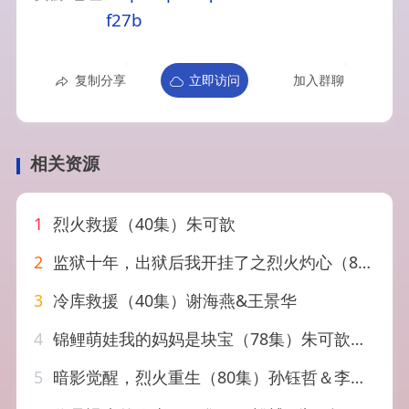
f27b
复制分享
立即访问
加入群聊
相关资源
1
烈火救援（40集）朱可歆
2
监狱十年，出狱后我开挂了之烈火灼心（80集）王皓阳＆棠昕
3
冷库救援（40集）谢海燕&王景华
4
锦鲤萌娃我的妈妈是块宝（78集）朱可歆＆李烨宸
5
暗影觉醒，烈火重生（80集）孙钰哲＆李瑶瑶