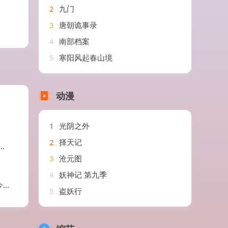
2
九门
3
唐朝诡事录
4
南部档案
5
寒阳风起春山境
动漫
1
光阴之外
2
择天记
3
沧元图
4
妖神记 第九季
远
5
盗妖行