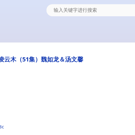
不识凌云木（51集）魏如龙＆汤文馨
8c