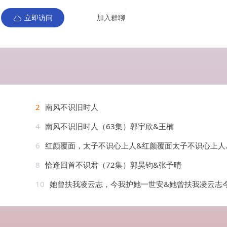
立即访问
加入群聊
2
南风不识旧时人
4
南风不识旧时人（63集）郭宇欣&王楠
6
红颜覆面，太子不识心上人&红颜覆面太子不识心上人（50集）AI短剧
8
恰逢回首不识君（72集）郭昊钧&张予晴
10
她曾扶我凌云志，今我护她一世安&她曾扶我凌云志今我护她一世安（51集）韩琪&秦