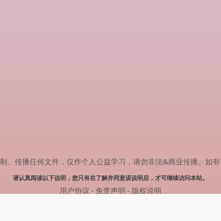
传播任何文件，仅作个人公益学习，请勿非法&商业传播。如有侵权，请联系
请认真阅读以下说明，您只有在了解并同意该说明后，才可继续访问本站。
用户协议
-
免责声明
-
版权说明
© 2025 剧多多 Powered by www.judodo.cn
网站地图