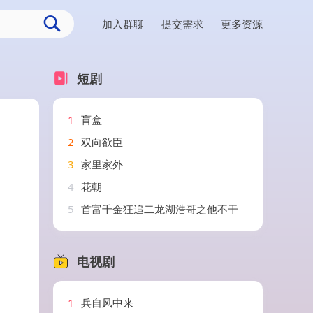
加入群聊
提交需求
更多资源
短剧
1
盲盒
2
双向欲臣
3
家里家外
4
花朝
5
首富千金狂追二龙湖浩哥之他不干
电视剧
1
兵自风中来