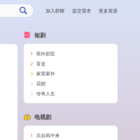
加入群聊
提交需求
更多资源
短剧
1
双向欲臣
2
盲盒
3
家里家外
4
花朝
5
传奇人生
电视剧
1
兵自风中来