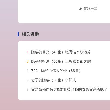
复制分享
相关资源
1
隐秘的目光（40集）张恩浩＆耿池苏
3
隐秘的棋局（66集）王圻嘉＆邵之鹏
5
7221-隐秘而伟大的他（83集）
7
妻子的隐秘（50集）李轩儿
9
父爱隐秘而伟大&婚礼被砸我的农民父亲杀疯了（60集