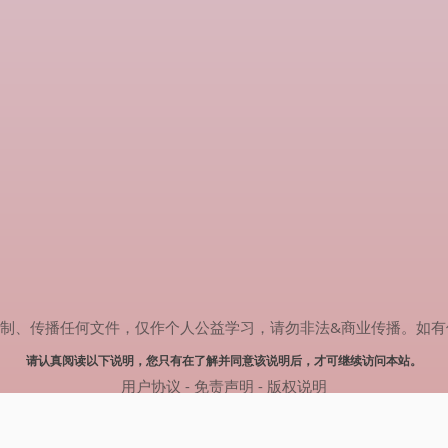
传播任何文件，仅作个人公益学习，请勿非法&商业传播。如有侵权，请联系
请认真阅读以下说明，您只有在了解并同意该说明后，才可继续访问本站。
用户协议
-
免责声明
-
版权说明
© 2025 剧多多 Powered by www.judodo.cn
网站地图