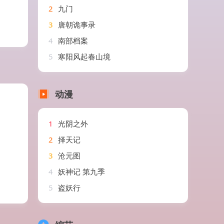
2
九门
3
唐朝诡事录
4
南部档案
5
寒阳风起春山境
动漫
1
光阴之外
2
择天记
3
沧元图
4
妖神记 第九季
5
盗妖行