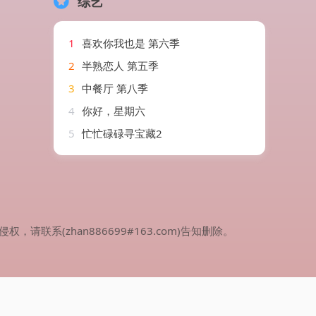
综艺
1
喜欢你我也是 第六季
2
半熟恋人 第五季
3
中餐厅 第八季
4
你好，星期六
5
忙忙碌碌寻宝藏2
(zhan886699#163.com)告知删除。