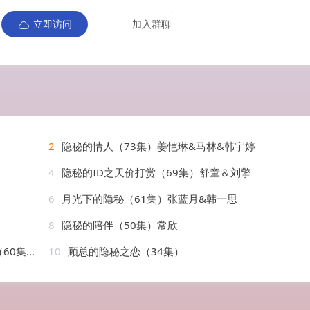
立即访问
加入群聊
2
隐秘的情人（73集）姜恺琳&马林&韩宇婷
4
隐秘的ID之天价打赏（69集）舒童＆刘擎
6
月光下的隐秘（61集）张蓝月&韩一思
8
隐秘的陪伴（50集）常欣
）魏屹楠
10
顾总的隐秘之恋（34集）