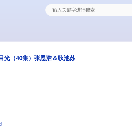
秘的目光（40集）张恩浩＆耿池苏
d