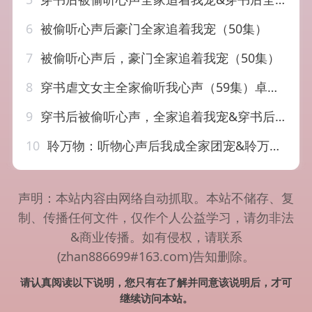
6
被偷听心声后豪门全家追着我宠（50集）
7
被偷听心声后，豪门全家追着我宠（50集）
8
穿书虐文女主全家偷听我心声（59集）卓杭＆田苗苗
9
穿书后被偷听心声，全家追着我宠&穿书后全家偷听我心声（61集）温宇
10
聆万物：听物心声后我成全家团宠&聆万物听物心声后我成全家团宠（70集）AI短剧
声明：本站内容由网络自动抓取。本站不储存、复
制、传播任何文件，仅作个人公益学习，请勿非法
&商业传播。如有侵权，请联系
(zhan886699#163.com)告知删除。
请认真阅读以下说明，您只有在了解并同意该说明后，才可
继续访问本站。