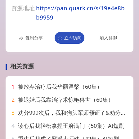
资源地址
https://pan.quark.cn/s/19e4e8b
b9959
复制分享
立即访问
加入群聊
相关资源
1
被放弃治疗后我华丽涅槃（60集）
2
被退婚后我靠治疗术惊艳兽世（60集）
3
劝分999次后，我和狗头军师领证了&劝分999次后我和狗头军师领证了（52集）AI短剧
4
读心后我轻松拿捏王府满门（50集）AI短剧
5
重生后我成了邪派小师妹（42集）AI短剧