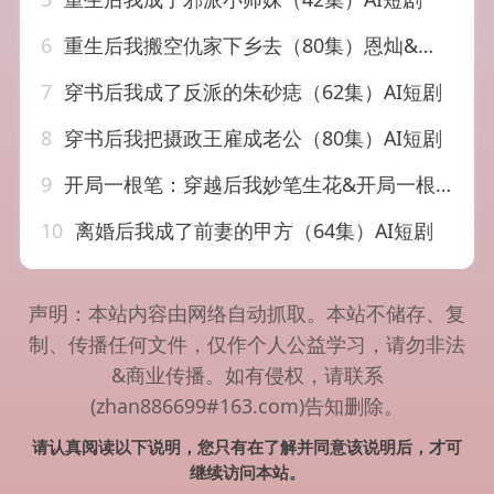
6
重生后我搬空仇家下乡去（80集）恩灿&李苗苗&灵灵&橙子&夏一心
7
穿书后我成了反派的朱砂痣（62集）AI短剧
8
穿书后我把摄政王雇成老公（80集）AI短剧
9
开局一根笔：穿越后我妙笔生花&开局一根笔穿越后我妙笔生花（98集）陆恩馨&天养
10
离婚后我成了前妻的甲方（64集）AI短剧
声明：本站内容由网络自动抓取。本站不储存、复
制、传播任何文件，仅作个人公益学习，请勿非法
&商业传播。如有侵权，请联系
(zhan886699#163.com)告知删除。
请认真阅读以下说明，您只有在了解并同意该说明后，才可
继续访问本站。