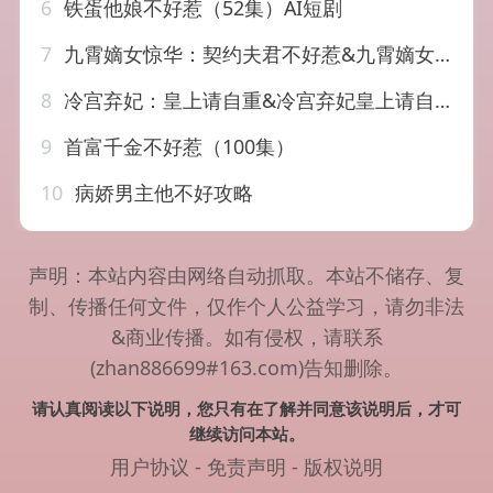
6
铁蛋他娘不好惹（52集）AI短剧
7
九霄嫡女惊华：契约夫君不好惹&九霄嫡女惊华契约夫君不好惹（105集）AI短剧
8
冷宫弃妃：皇上请自重&冷宫弃妃皇上请自重（56集）AI短剧
9
首富千金不好惹（100集）
10
病娇男主他不好攻略
声明：本站内容由网络自动抓取。本站不储存、复
制、传播任何文件，仅作个人公益学习，请勿非法
&商业传播。如有侵权，请联系
(zhan886699#163.com)告知删除。
请认真阅读以下说明，您只有在了解并同意该说明后，才可
继续访问本站。
用户协议
-
免责声明
-
版权说明