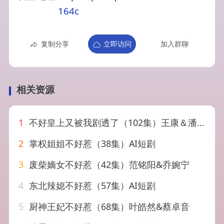
164c
复制分享
立即访问
加入群聊
相关资源
1
不好皇上又被我剧透了（102集）王康＆潘钰涵
2
掌权姐姐不好惹（38集）AI短剧
3
废柴嫡女不好惹（42集）范铭阳&乔婉宁
4
东北辣媳不好惹（57集）AI短剧
5
厨神王妃不好惹（68集）叶皓然&蔡卓音