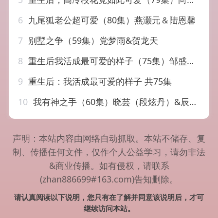
6
九尾狐老公超可爱（80集）燕灏元＆陆恩馨
7
别墅之争（59集）党梦雨&贺龙天
8
重生后我活成最可爱的样子（75集）邹盛文＆李欣怡
9
重生后：我活成最可爱的样子 共75集
10
我有神之手（60集）晓芸（段炫丹）&辰可爱
声明：本站内容由网络自动抓取。本站不储存、复
制、传播任何文件，仅作个人公益学习，请勿非法
&商业传播。如有侵权，请联系
(zhan886699#163.com)告知删除。
请认真阅读以下说明，您只有在了解并同意该说明后，才可
继续访问本站。