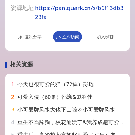
资源地址
https://pan.quark.cn/s/b6f13db3
28fa
复制分享
立即访问
加入群聊
相关资源
1
今天也很可爱的猫（72集）彭瑶
2
可爱入侵（60集）邵巍&戚羽佳
3
小可爱牌风水大佬下山啦＆小可爱牌风水锦鲤下山啦（76集）张力壬＆阮思瑶
4
重生不当舔狗，校花崩溃了&我养成超可爱女友后，校花急哭了（71集）李海潞＆贾砚秋
5
重生后，高冷校花竟如此可爱（79集）向帅＆章凱玥