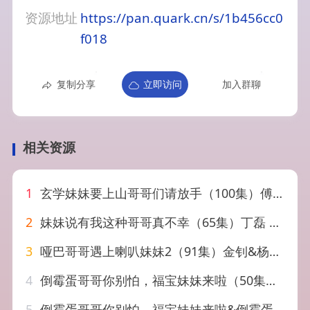
资源地址
https://pan.quark.cn/s/1b456cc0
f018
复制分享
立即访问
加入群聊
相关资源
1
玄学妹妹要上山哥哥们请放手（100集）傅邦奇＆卢巧&王艺鑫
2
妹妹说有我这种哥哥真不幸（65集）丁磊 马欣蕾 惠一秋
3
哑巴哥哥遇上喇叭妹妹2（91集）金钊&杨晓彤
4
倒霉蛋哥哥你别怕，福宝妹妹来啦（50集）云鹤&陈一歌
5
倒霉蛋哥哥你别怕，福宝妹妹来啦&倒霉蛋哥哥你别怕福宝妹妹来啦（50集）云鹤&陈一歌