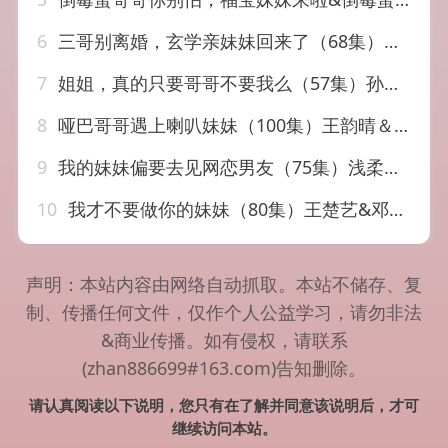
6
三哥别离婚，玄学亲妹妹回来了（68集）杨晨&张家铭
7
姐姐，真的只要哥哥不要我么（57集）孙远宁＆盛歆
8
哑巴哥哥遇上喇叭妹妹（100集）王韵晴＆杜沅熹
9
我的妹妹偏要去见网恋男友（75集）浅柔＆岳玥（张祥玥）
10
我才不要做你的妹妹（80集）王楚艺&邓宇博
声明：本站内容由网络自动抓取。本站不储存、复
制、传播任何文件，仅作个人公益学习，请勿非法
&商业传播。如有侵权，请联系
(zhan886699#163.com)告知删除。
请认真阅读以下说明，您只有在了解并同意该说明后，才可
继续访问本站。