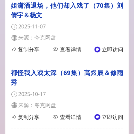
姐潇洒退场，他们却入戏了（70集）刘
倩宇＆杨文
2025-11-07
来源：夸克网盘
复制分享
查看详情
立即访问
都怪我入戏太深（69集）高煜辰＆修雨
秀
2025-10-17
来源：夸克网盘
复制分享
查看详情
立即访问