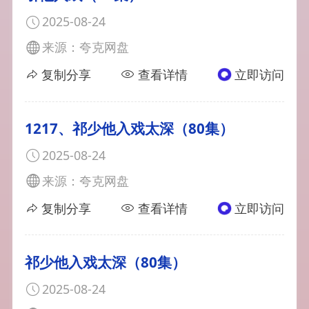
2025-08-24
来源：夸克网盘
复制分享
查看详情
立即访问
1217、祁少他入戏太深（80集）
2025-08-24
来源：夸克网盘
复制分享
查看详情
立即访问
祁少他入戏太深（80集）
2025-08-24