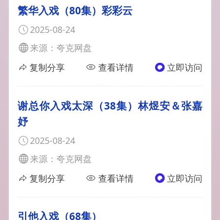
繁华入戏（80集）彩彩云
2025-08-24
来源：夸克网盘
复制分享
查看详情
立即访问
谢总你入戏太深（38集）林煜安＆张嘉
妤
2025-08-24
来源：夸克网盘
复制分享
查看详情
立即访问
引他入戏（68集）