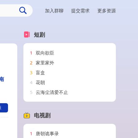
加入群聊
提交需求
更多资源
短剧
1
双向欲臣
2
家里家外
3
盲盒
 南
4
花朝
5
云海尘清爱不止
源
电视剧
1
唐朝诡事录