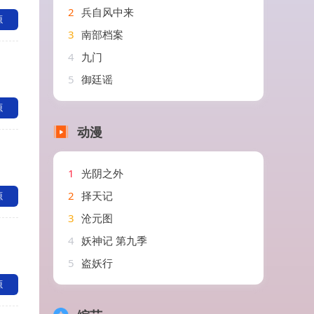
2
兵自风中来
源
3
南部档案
4
九门
5
御廷谣
源
动漫
1
光阴之外
2
择天记
源
3
沧元图
4
妖神记 第九季
5
盗妖行
源