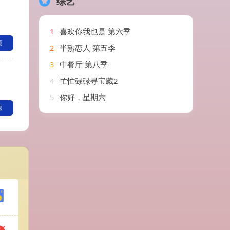
综艺
1
喜欢你我也是 第六季
源
2
半熟恋人 第五季
3
中餐厅 第八季
4
忙忙碌碌寻宝藏2
5
你好，星期六
源