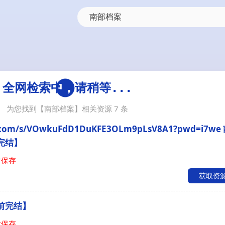
为您找到【
南部档案
】相关资源
7
条
ei.com/s/VOwkuFdD1DuKFE3OLm9pLsV8A1?pwd=i7we
前完结】
时保存
获取资
超前完结】
时保存