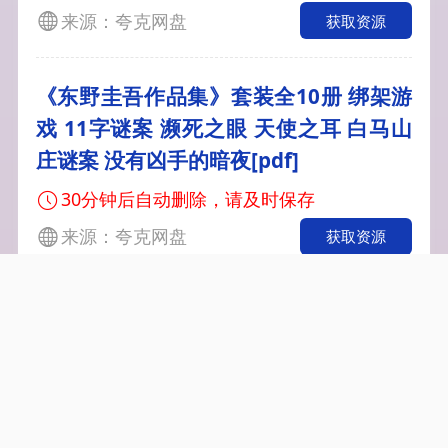
来源：夸克网盘
获取资源
《东野圭吾作品集》套装全10册 绑架游
戏 11字谜案 濒死之眼 天使之耳 白马山
庄谜案 没有凶手的暗夜[pdf]
30分钟后自动删除，请及时保存
来源：夸克网盘
获取资源
061536-陛下莫闹先去耕田 (56集)
https://pan.quark.cn/s/61a2348b8e
8c
30分钟后自动删除，请及时保存