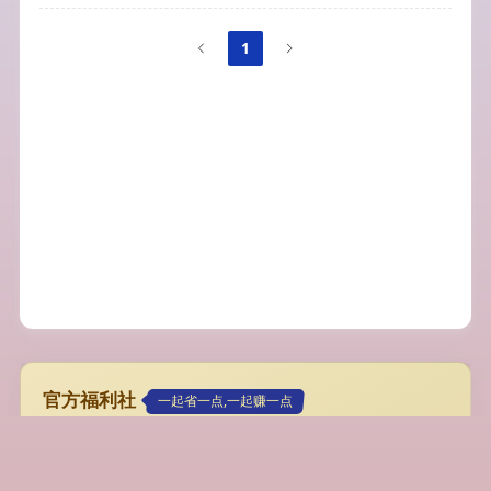
1
官方福利社
一起省一点,一起赚一点
专属超值大流量卡
19元192G，首月免月租/可代理