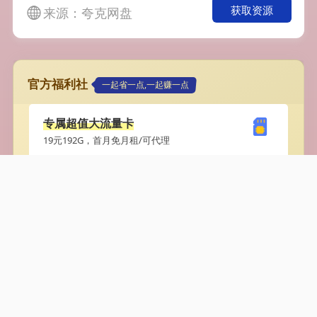
获取资源
来源：夸克网盘
官方福利社
一起省一点,一起赚一点
专属超值大流量卡
19元192G，首月免月租/可代理
影视系统加盟
有播放就有收益,免维护/招加盟
声明：本站内容由网络自动抓取。本站不储存、复
制、传播任何文件，仅作个人公益学习，请勿非法
&商业传播。如有侵权，请联系